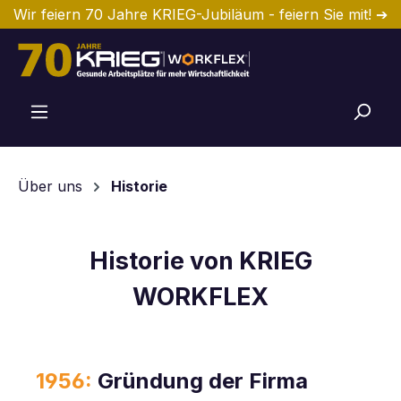
Wir feiern 70 Jahre KRIEG-Jubiläum - feiern Sie mit! ➔
Zum Hauptinhalt springen
Über uns
Historie
Historie von KRIEG
WORKFLEX
1956:
Gründung der Firma