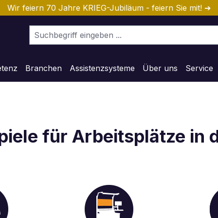
Wir feiern 70 Jahre KRIEG-Jubiläum - feiern Sie mit! ➔
etenz
Branchen
Assistenzsysteme
Über uns
Service
iele für Arbeitsplätze in 