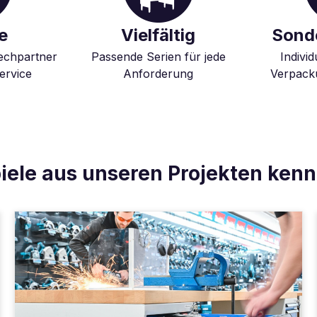
e
Vielfältig
Sond
echpartner
Passende Serien für jede
Indivi
ervice
Anforderung
Verpacku
piele aus unseren Projekten kenn