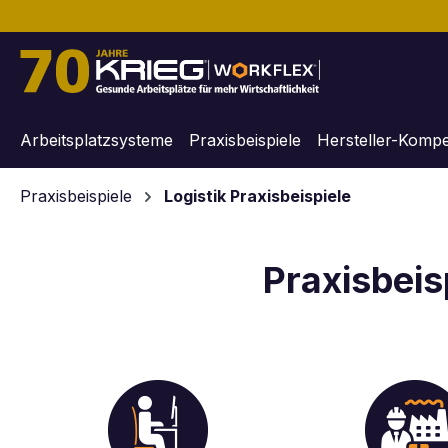
m Hauptinhalt springen
Zur Suche springen
Zur Hauptnavigation springen
Arbeitsplatzsysteme
Praxisbeispiele
Hersteller-Komp
Praxisbeispiele
Logistik Praxisbeispiele
Praxisbeisp