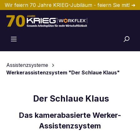
Wir feiern 70 Jahre KRIEG-Jubiläum - feiern Sie mit! ➔
Zum Hauptinhalt springen
Assistenzsysteme
Werkerassistenzsystem "Der Schlaue Klaus"
Der Schlaue Klaus
Das kamerabasierte Werker-
Assistenzsystem