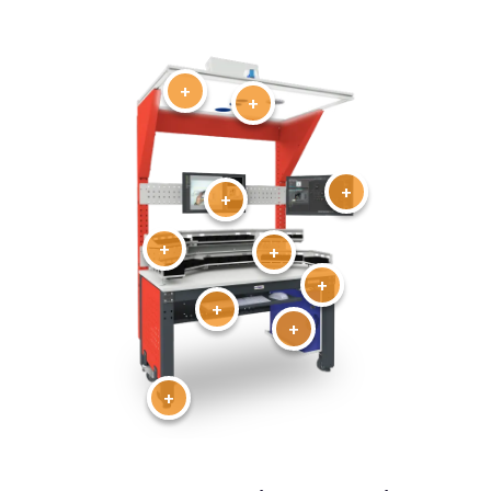
+
+
+
+
+
+
+
+
+
+