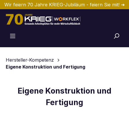
Wir feiern 70 Jahre KRIEG-Jubiläum - feiern Sie mit! ➔
Zum Hauptinhalt springen
Hersteller-Kompetenz
Eigene Konstruktion und Fertigung
Eigene Konstruktion und
Fertigung