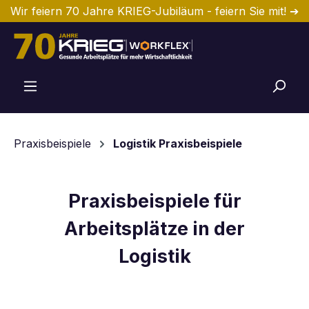
Wir feiern 70 Jahre KRIEG-Jubiläum - feiern Sie mit! ➔
Zum Hauptinhalt springen
Praxisbeispiele
Logistik Praxisbeispiele
Praxisbeispiele für
Arbeitsplätze in der
Logistik